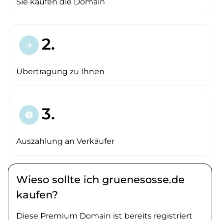
Sie kaufen die Domain
2.
arrow_forward
Übertragung zu Ihnen
3.
paid
Auszahlung an Verkäufer
Wieso sollte ich gruenesosse.de
kaufen?
Diese Premium Domain ist bereits registriert