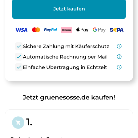
Jetzt kaufen
check
Sichere Zahlung mit Käuferschutz
info_outline
check
Automatische Rechnung per Mail
info_outline
check
Einfache Übertragung in Echtzeit
info_outline
Jetzt gruenesosse.de kaufen!
1.
shopping_cart